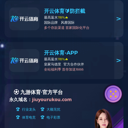
馆
甘肃省博物馆作为国家文物局“智慧博物馆”建
设项目的试点单位之一，耗时近半年完成了
对《甘肃丝绸之路文明》展览的改造提升并
于5月8日召开了“智慧博物馆”数字化成果在陈
列展示中的应用与实践——《甘肃丝绸之路
文明》展览数字化改陈评审研讨会，会议由
馆党委书记王裕昌主持。
此次展览，星空（中国）官方网站_xk.com的
多款产品精彩亮相。其中包括触摸膜+透明屏
的应用，三星55寸液晶显示器+3D光学扫描触
摸屏的应用以及平板一体机的应用实例。